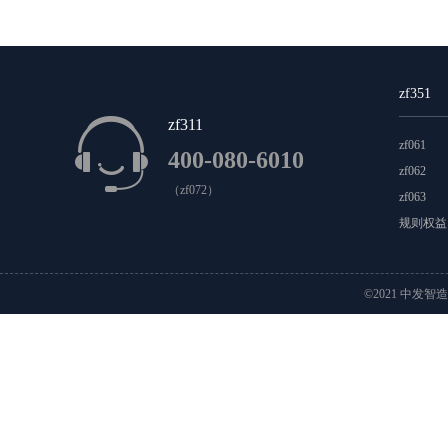
科摩罗
科特迪瓦
肯尼亚
莱索托
利比里亚
毛里塔尼亚
摩洛哥
莫桑比克
纳米比亚
南
zf351
圣赫勒拿
斯威士兰
苏丹
索马里
坦桑尼亚
zf311
zf061
400-080-6010
安提瓜岛和巴布达
巴哈马
巴拿马
百慕大
zf062
（zf072）
zf063
格林纳达
格陵兰
古巴
瓜德罗普
海地
洪
规则权益
墨西哥
尼加拉瓜
诺福克
萨尔瓦多
圣基茨
©2021 中发智
特克斯和凯克特斯群岛
特立尼达和多巴哥
危地马
安圭拉
巴巴多斯岛
巴拉圭
巴西
玻利维亚
特里斯坦达昆哈
委内瑞拉
乌拉圭
智利
澳
基里巴斯
科科斯群岛
库克群岛
马绍尔群岛