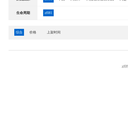
哈萨克斯坦
韩国
吉尔吉斯斯坦
柬埔寨
卡
生命周期
zf081
尼泊尔
日本
塞浦路斯
沙特阿拉伯
斯里兰
综合
价格
上架时间
叙利亚
亚美尼亚
也门
伊拉克
伊朗
以色
安道尔
奥地利
奥兰群岛
白俄罗斯
保加利
俄罗斯
法国
法罗群岛
法属南部领地
梵蒂
zf0
立陶宛
列支敦士登
留尼旺岛
卢森堡
罗马
瑞士
塞尔维亚,黑山
圣马力诺
斯洛伐克
斯
英国
泽西岛
阿尔及利亚
阿森松岛
埃及
厄立特里亚
佛得角
冈比亚
刚果
刚果民主