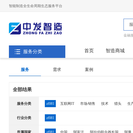
智能制造全生命周期生态服务平台
金融
首页
智造商城
服务分类
服务
需求
案例
全部结果
服务分类
zf081
互联网IT
市场/销售
技术
猎头
生
行业分类
zf081
所属国家
zf081
中国
阿富汗
阿拉伯联合酋长国
阿曼