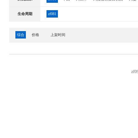
哈萨克斯坦
韩国
吉尔吉斯斯坦
柬埔寨
卡
生命周期
zf081
尼泊尔
日本
塞浦路斯
沙特阿拉伯
斯里兰
综合
价格
上架时间
叙利亚
亚美尼亚
也门
伊拉克
伊朗
以色
安道尔
奥地利
奥兰群岛
白俄罗斯
保加利
俄罗斯
法国
法罗群岛
法属南部领地
梵蒂
zf0
立陶宛
列支敦士登
留尼旺岛
卢森堡
罗马
瑞士
塞尔维亚,黑山
圣马力诺
斯洛伐克
斯
英国
泽西岛
阿尔及利亚
阿森松岛
埃及
厄立特里亚
佛得角
冈比亚
刚果
刚果民主