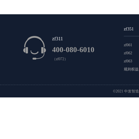
科摩罗
科特迪瓦
肯尼亚
莱索托
利比里亚
毛里塔尼亚
摩洛哥
莫桑比克
纳米比亚
南
zf351
圣赫勒拿
斯威士兰
苏丹
索马里
坦桑尼亚
zf311
zf061
400-080-6010
安提瓜岛和巴布达
巴哈马
巴拿马
百慕大
zf062
（zf072）
zf063
格林纳达
格陵兰
古巴
瓜德罗普
海地
洪
规则权益
墨西哥
尼加拉瓜
诺福克
萨尔瓦多
圣基茨
©2021 中发智
特克斯和凯克特斯群岛
特立尼达和多巴哥
危地马
安圭拉
巴巴多斯岛
巴拉圭
巴西
玻利维亚
特里斯坦达昆哈
委内瑞拉
乌拉圭
智利
澳
基里巴斯
科科斯群岛
库克群岛
马绍尔群岛