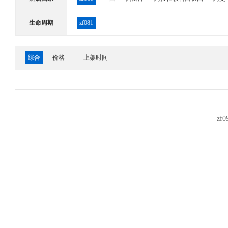
哈萨克斯坦
韩国
吉尔吉斯斯坦
柬埔寨
卡
生命周期
zf081
尼泊尔
日本
塞浦路斯
沙特阿拉伯
斯里兰
综合
价格
上架时间
叙利亚
亚美尼亚
也门
伊拉克
伊朗
以色
安道尔
奥地利
奥兰群岛
白俄罗斯
保加利
俄罗斯
法国
法罗群岛
法属南部领地
梵蒂
zf0
立陶宛
列支敦士登
留尼旺岛
卢森堡
罗马
瑞士
塞尔维亚,黑山
圣马力诺
斯洛伐克
斯
英国
泽西岛
阿尔及利亚
阿森松岛
埃及
厄立特里亚
佛得角
冈比亚
刚果
刚果民主