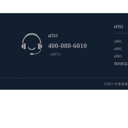
科摩罗
科特迪瓦
肯尼亚
莱索托
利比里亚
毛里塔尼亚
摩洛哥
莫桑比克
纳米比亚
南
zf351
圣赫勒拿
斯威士兰
苏丹
索马里
坦桑尼亚
zf311
zf061
400-080-6010
安提瓜岛和巴布达
巴哈马
巴拿马
百慕大
zf062
（zf072）
zf063
格林纳达
格陵兰
古巴
瓜德罗普
海地
洪
规则权益
墨西哥
尼加拉瓜
诺福克
萨尔瓦多
圣基茨
©2021 中发智
特克斯和凯克特斯群岛
特立尼达和多巴哥
危地马
安圭拉
巴巴多斯岛
巴拉圭
巴西
玻利维亚
特里斯坦达昆哈
委内瑞拉
乌拉圭
智利
澳
基里巴斯
科科斯群岛
库克群岛
马绍尔群岛