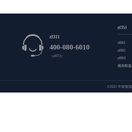
科摩罗
科特迪瓦
肯尼亚
莱索托
利比里亚
毛里塔尼亚
摩洛哥
莫桑比克
纳米比亚
南
zf351
圣赫勒拿
斯威士兰
苏丹
索马里
坦桑尼亚
zf311
zf061
400-080-6010
安提瓜岛和巴布达
巴哈马
巴拿马
百慕大
zf062
（zf072）
zf063
格林纳达
格陵兰
古巴
瓜德罗普
海地
洪
规则权益
墨西哥
尼加拉瓜
诺福克
萨尔瓦多
圣基茨
©2021 中发智
特克斯和凯克特斯群岛
特立尼达和多巴哥
危地马
安圭拉
巴巴多斯岛
巴拉圭
巴西
玻利维亚
特里斯坦达昆哈
委内瑞拉
乌拉圭
智利
澳
基里巴斯
科科斯群岛
库克群岛
马绍尔群岛