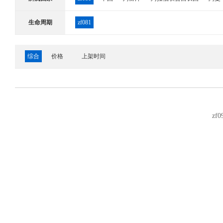
哈萨克斯坦
韩国
吉尔吉斯斯坦
柬埔寨
卡
生命周期
zf081
尼泊尔
日本
塞浦路斯
沙特阿拉伯
斯里兰
综合
价格
上架时间
叙利亚
亚美尼亚
也门
伊拉克
伊朗
以色
安道尔
奥地利
奥兰群岛
白俄罗斯
保加利
俄罗斯
法国
法罗群岛
法属南部领地
梵蒂
zf0
立陶宛
列支敦士登
留尼旺岛
卢森堡
罗马
瑞士
塞尔维亚,黑山
圣马力诺
斯洛伐克
斯
英国
泽西岛
阿尔及利亚
阿森松岛
埃及
厄立特里亚
佛得角
冈比亚
刚果
刚果民主