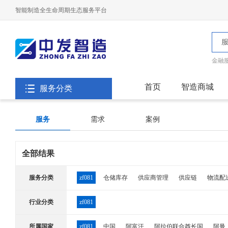
智能制造全生命周期生态服务平台
金融
首页
智造商城
服务分类
服务
需求
案例
全部结果
服务分类
zf081
仓储库存
供应商管理
供应链
物流配
行业分类
zf081
所属国家
zf081
中国
阿富汗
阿拉伯联合酋长国
阿曼